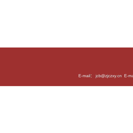
E-mail： jcb@zjczxy.c